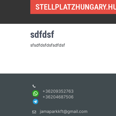
STELLPLATZHUNGARY.H
sdfdsf
sfsdfdsfdsfsdfdsf
+36209352763
+36204687506
jamaparkkft@gmail.com