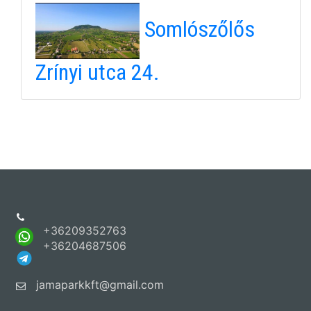
Somlószőlős
Zrínyi utca 24.
+36209352763
+36204687506
jamaparkkft@gmail.com